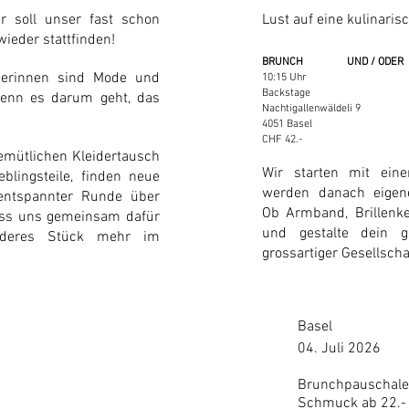
r soll unser fast schon
Lust auf eine kulinaris
wieder stattfinden!
BRUNCH
UND / ODER
perinnen sind Mode und
10:15 Uhr
Backstage
enn es darum geht, das
Nachtigallenwäldeli 9
4051 Basel
CHF 42.-
mütlichen Kleidertausch
Wir starten mit ein
eblingsteile, finden neue
werden danach eigen
entspannter Runde über
Ob Armband, Brillenke
ass uns gemeinsam dafür
und gestalte dein g
nderes Stück mehr im
grossartiger Gesellscha
Basel
04. Juli 2026
Brunchpauschale 
Schmuck ab 22.- (