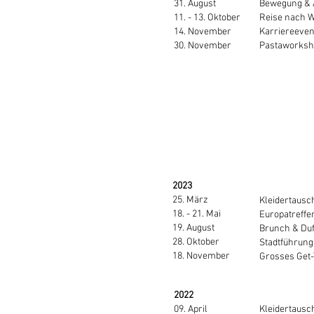
31. August
Bewegung & 
11. - 13. Oktober
Reise nach 
14. November
Karriereeven
30. November​
Pastaworksho
2023
25. März
Kleidertausc
18. - 21. Mai
Europatreffen
19. August
Brunch & Duf
28. Oktober
Stadtführung
18. November
Grosses Get-
2022
09. April
Kleidertausc