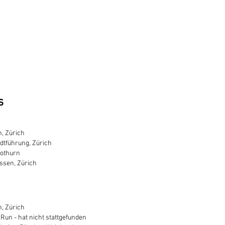
s
h, Zürich
dtführung, Zürich
lothurn
ssen, Zürich
h, Zürich
Run - hat nicht stattgefunden