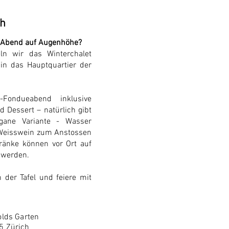
ch
n Abend auf Augenhöhe?
n wir das Winterchalet
in das Hauptquartier der
-Fondueabend inklusive
d Dessert – natürlich gibt
gane Variante - Wasser
s Weisswein zum Anstossen
tränke können vor Ort auf
t werden.
n der Tafel und feiere mit
lds Garten
5 Zürich