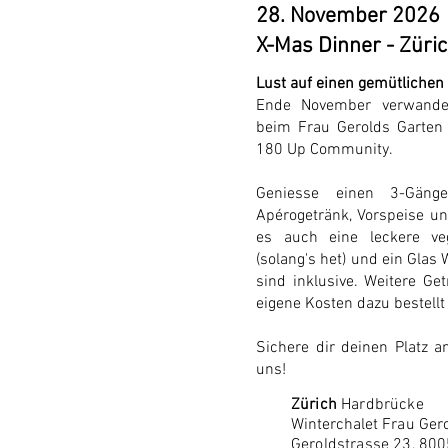
28. November 2026
X-Mas Dinner - Züri
Lust auf einen gemütliche
Ende November verwandel
beim Frau Gerolds Garten 
180 Up Community.
Geniesse einen 3-Gänge
Apérogetränk, Vorspeise un
es auch eine leckere ve
(solang's het) und ein Gla
sind inklusive. Weitere Ge
eigene Kosten dazu bestell
Sichere dir deinen Platz a
uns!
Zürich
Hardbrücke
Winterchalet
Frau Gero
Geroldstrasse 23, 800