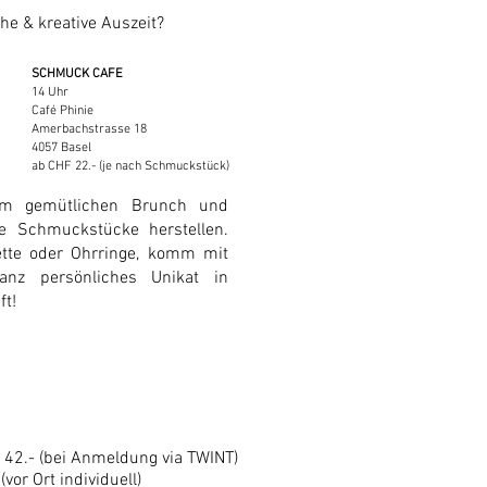
che & kreative Auszeit?
SCHMUCK CAFE
14 Uhr
Café Phinie
Amerbachstrasse 18
4057 Basel
ab CHF 22.- (je nach Schmuckstück)
em gemütlichen Brunch und
e Schmuckstücke herstellen.
tte oder Ohrringe,
​k
omm mit
anz persönliches Unikat in
ft!
42.- (bei Anmeldung via TWINT)
vor Ort individuell)