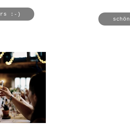
ars :-)
schö