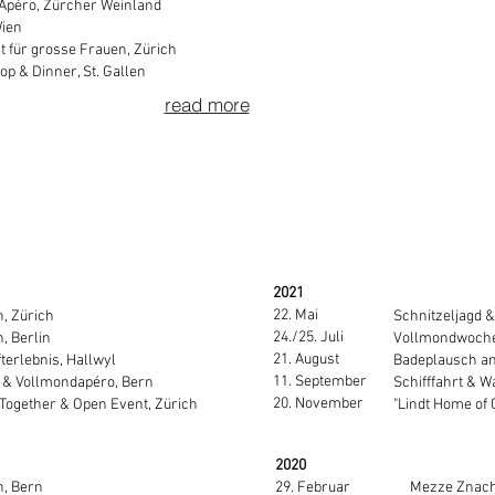
Apéro, Zürcher Weinland
Wien
t für grosse Frauen, Zürich
p & Dinner, St. Gallen
read more
2021
22. Mai
h, Zürich
Schnitzeljagd &
24./25. Juli
, Berlin
Vollmondwoche
21. August
terlebnis, Hallwyl
Badeplausch a
11. September
 & Vollmondapéro, Bern
Schifffahrt & 
20. November
Together & Open Event, Zürich
"Lindt Home of 
2020
h, Bern
29. Februar
Mezze Znach